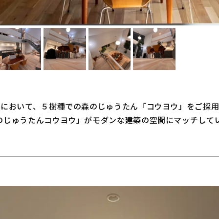
事において、５樹種での森のじゅうたん「コウヨウ」をご採
のじゅうたんコウヨウ」がモダンな建築の空間にマッチして